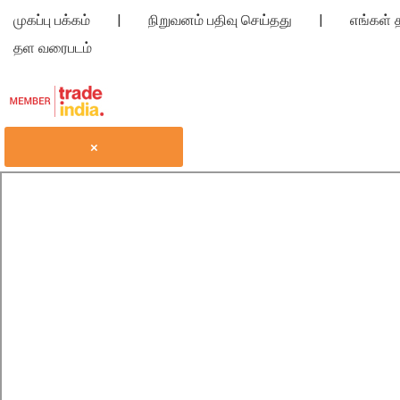
முகப்பு பக்கம்
|
நிறுவனம் பதிவு செய்தது
|
எங்கள் த
தள வரைபடம்
×