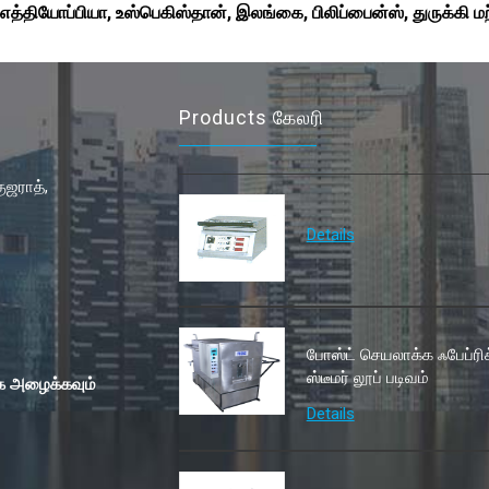
த்தியோப்பியா, உஸ்பெகிஸ்தான், இலங்கை, பிலிப்பைன்ஸ், துருக்கி மற
Products கேலரி
ுஜராத்,
Details
போஸ்ட் செயலாக்க ஃபேப்ரிக
ஸ்டீமர் லூப் படிவம்
 அழைக்கவும்
Details