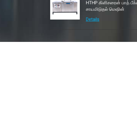
HTHP கிளிசரைன் பாத் பீக்
சாயமிடுதல் மெஷின்
Details