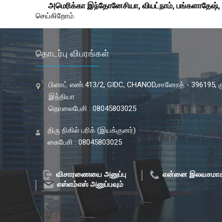
அமெரிக்கா இந்தோனேசியா, வியட்நாம், பங்களாதேஷ், எ
செய்கிறோம்.
தொடர்பு விபரங்கள்
பிளாட் எண்.413/2, GIDC, CHANOD,சானோத் - 396195, க
இந்தியா
தொலைபேசி : 08045803025
திரு நிகில் பரிக் (இயக்குனர்)
கைபேசி : 08045803025
விசாரணையை அனுப்பு
என்னை இலவசமாக
எஸ்எம்எஸ் அனுப்பவும்