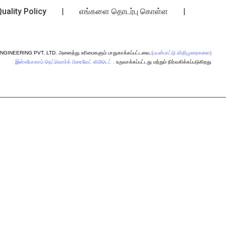
Quality Policy
|
எங்களை தொடர்பு கொள்ள
|
GINEERING PVT. LTD. அனைத்து உரிமைகளும் பாதுகாக்கப்பட்டவை.
(பயன்பாட்டு விதிமுறைகளை)
இன்ஃபோகாம் நெட்வொர்க் பிரைவேட் லிமிடெட் .
உருவாக்கப்பட்டது மற்றும் நிர்வகிக்கப்படுகிறது