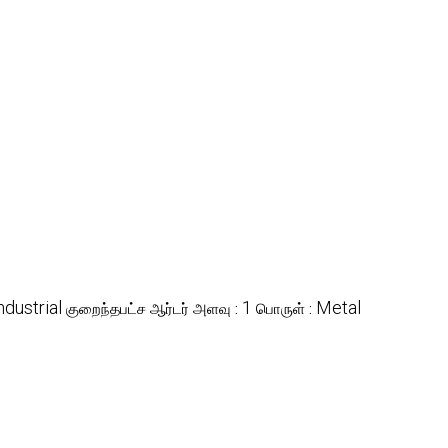
ndustrial
1
Metal
குறைந்தபட்ச ஆர்டர் அளவு :
பொருள் :